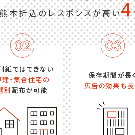
4
グ熊本折込の
レスポンスが高い
刊紙ではできない
保存期間が長
戸建・集合住宅の
広告の効果も長
選別
配布が可能