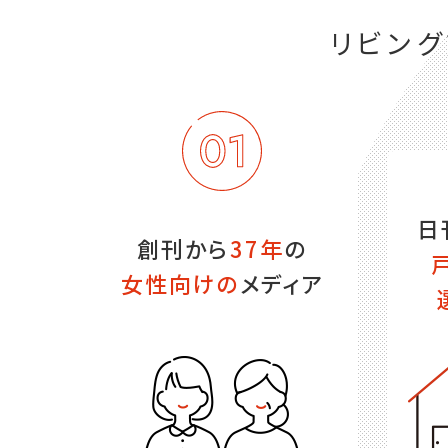
リビン
日
創刊から
37年
の
女性向けの
メディア