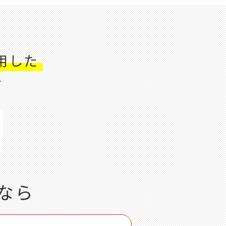
用した
す
ズなら