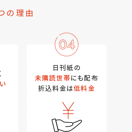
つの理由
日刊紙の
く
未購読世帯
にも配布
い
折込料金は
低料金