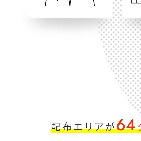
6
4
配布エリアが