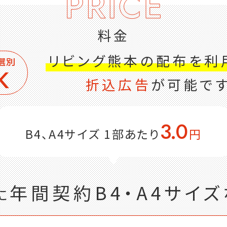
料金
リビング熊本の
配布を利
選別
K
折込広告
が可能で
3.
0
B4、A4サイズ 1部あたり
円
年
間
契
約
B4・A4サイ
に