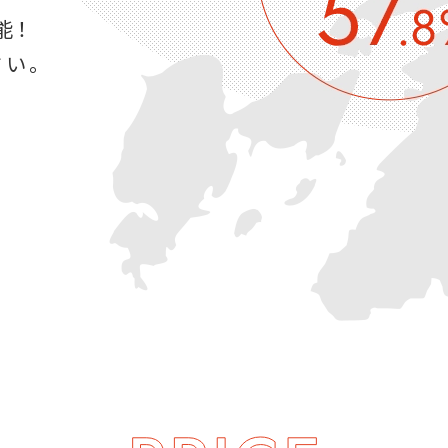
能！
い。