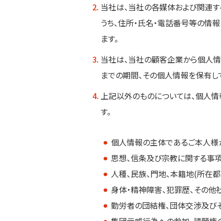
2.
当社は、当社の各媒体および関連す
うち、住所・氏名・電話番号等の情報
ます。
3.
当社は、当社の顧客企業から個人情
までの期間、その個人情報を保有し
4.
上記以外のものについては、個人情
す。
⚫︎
個人情報の主体であるご本人様
⚫︎
思想、信条及び宗教に関する事
⚫︎
人種、民族、門地、本籍地(所在都
⚫︎
身体・精神障害、犯罪歴、その他
⚫︎
勤労者の団結権、団体交渉及び